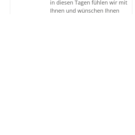
in diesen Tagen fühlen wir mit
Ihnen und wünschen Ihnen
von Herzen, dass Sie aus den
glücklichen Erinnerungen
Kraft schöpfen, um positiv in
die Zukunft zu gehen. Diese
Gedenkseite möge Ihnen
dabei helfen, Ihre Trauer zu
teilen und das Andenken
gemeinsam wachzuhalten.
In tiefer Verbundenheit
Ihr Bestattungsinstitut
Hermann Brinker