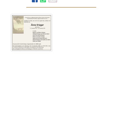
Bestattungsinstitut
Hermann Brinker
Am Westermoor 36